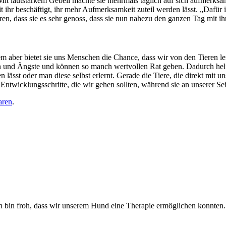
. Mit lautstarkem Gebell machte sie mehrmals täglich auf sich aufmerk
mit ihr beschäftigt, ihr mehr Aufmerksamkeit zuteil werden lässt. „Dafür 
üren, dass sie es sehr genoss, dass sie nun nahezu den ganzen Tag mit
em aber bietet sie uns Menschen die Chance, dass wir von den Tieren l
n und Ängste und können so manch wertvollen Rat geben. Dadurch helf
ässt oder man diese selbst erlernt. Gerade die Tiere, die direkt mit 
 Entwicklungsschritte, die wir gehen sollten, während sie an unserer Se
aren
.
ch bin froh, dass wir unserem Hund eine Therapie ermöglichen konnten.