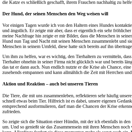
die Katze es schließlich geschafft, ihrem Frauchen nachhaltig zu helfe
Der Hund, der seinen Menschen den Weg weisen will
Vor einigen Tagen wurde ich von den Haltern eines Hundes kontaktiert
und ängstlich. Er zeigte mir aber, dass er eigentlich ein sehr fröhlic
meine Nachfrage hin zeigte er mir Bilder, dass die Menschen in seine
Hund nun Tag und Nacht mit seinen Menschen zusammenlebt und sie so 
Menschen in seinem Umfeld, diese hatte sich bereits auf ihn übertragen. 
Um ihm zu helfen, war es wichtig, den Tierhaltern zu vermitteln, das
Tierhalter ohnehin in seiner Firma nicht glücklich war und bereits län
das tat er dann auch. Nun endlich nutzte er die Krise als Chance, ei
zusehends entspannen und kann allmählich die Zeit mit Herrchen und
Aktion und Reaktion – auch bei unseren Tieren
Die Tiere, die mit uns zusammenleben, reflektieren sehr häufig unser
schnell etwas beim Tier. Hilfreich ist es dabei, unsere eigenen Gedan
entsprechend ausformulieren, darf man die Chancen der Krise erkenne
zufrieden.
So zeigte sich die Situation einer Hündin, mit der ich ebenfalls in 
um. Und so genießt sie das Zusammensein mit ihren Menschen noch viel