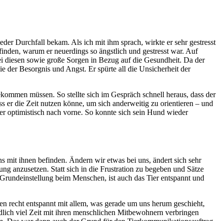
er Durchfall bekam. Als ich mit ihm sprach, wirkte er sehr gestresst
usfinden, warum er neuerdings so ängstlich und gestresst war. Auf
bei diesen sowie große Sorgen in Bezug auf die Gesundheit. Da der
der Besorgnis und Angst. Er spürte all die Unsicherheit der
ekommen müssen. So stellte sich im Gespräch schnell heraus, dass der
ass er die Zeit nutzen könne, um sich anderweitig zu orientieren – und
der optimistisch nach vorne. So konnte sich sein Hund wieder
s mit ihnen befinden. Ändern wir etwas bei uns, ändert sich sehr
ung anzusetzen. Statt sich in die Frustration zu begeben und Sätze
 Grundeinstellung beim Menschen, ist auch das Tier entspannt und
hen recht entspannt mit allem, was gerade um uns herum geschieht,
ndlich viel Zeit mit ihren menschlichen Mitbewohnern verbringen