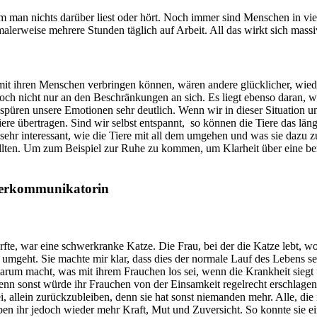
em man nichts darüber liest oder hört. Noch immer sind Menschen in v
malerweise mehrere Stunden täglich auf Arbeit. All das wirkt sich massi
 mit ihren Menschen verbringen können, wären andere glücklicher, wied
 jedoch nicht nur an den Beschränkungen an sich. Es liegt ebenso daran,
 spüren unsere Emotionen sehr deutlich. Wenn wir in dieser Situatio
 Tiere übertragen. Sind wir selbst entspannt, so können die Tiere das 
sehr interessant, wie die Tiere mit all dem umgehen und was sie dazu z
sollten. Um zum Beispiel zur Ruhe zu kommen, um Klarheit über eine be
 Tierkommunikatorin
rfte, war eine schwerkranke Katze. Die Frau, bei der die Katze lebt, wo
g umgeht. Sie machte mir klar, dass dies der normale Lauf des Lebens s
arum macht, was mit ihrem Frauchen los sei, wenn die Krankheit siegt u
le, denn sonst würde ihr Frauchen von der Einsamkeit regelrecht erschlage
ei, allein zurückzubleiben, denn sie hat sonst niemanden mehr. Alle, die 
ben ihr jedoch wieder mehr Kraft, Mut und Zuversicht. So konnte sie e