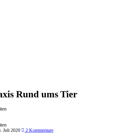
axis Rund ums Tier
iten
iten
3. Juli 2020
2 Kommentare