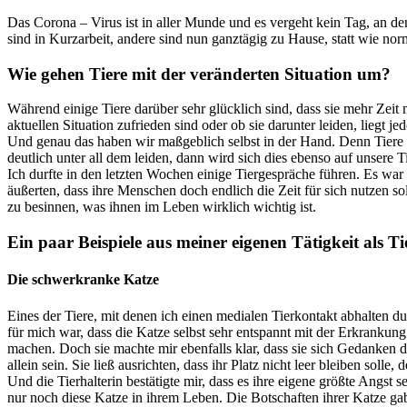
Das Corona – Virus ist in aller Munde und es vergeht kein Tag, an d
sind in Kurzarbeit, andere sind nun ganztägig zu Hause, statt wie nor
Wie gehen Tiere mit der veränderten Situation um?
Während einige Tiere darüber sehr glücklich sind, dass sie mehr Zeit
aktuellen Situation zufrieden sind oder ob sie darunter leiden, liegt
Und genau das haben wir maßgeblich selbst in der Hand. Denn Tiere
deutlich unter all dem leiden, dann wird sich dies ebenso auf unsere
Ich durfte in den letzten Wochen einige Tiergespräche führen. Es war 
äußerten, dass ihre Menschen doch endlich die Zeit für sich nutzen 
zu besinnen, was ihnen im Leben wirklich wichtig ist.
Ein paar Beispiele aus meiner eigenen Tätigkeit als
Die schwerkranke Katze
Eines der Tiere, mit denen ich einen medialen Tierkontakt abhalten du
für mich war, dass die Katze selbst sehr entspannt mit der Erkrankun
machen. Doch sie machte mir ebenfalls klar, dass sie sich Gedanken d
allein sein. Sie ließ ausrichten, dass ihr Platz nicht leer bleiben sol
Und die Tierhalterin bestätigte mir, dass es ihre eigene größte Angst s
nur noch diese Katze in ihrem Leben. Die Botschaften ihrer Katze ga