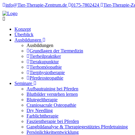
info@Tier-Therapie-Zentrum.de
0175-7802424
Tier-Therapie-Z
Konzept
Überblick
Ausbildungen
Ausbildungen
Grundlagen der Tiermedizin
Tierheilpraktiker
Tierakupunktur
Tierhomöopathie
Tierphysiotherapie
Pferdeosteopathie
Seminare
Aufbautraining bei Pferden
Blutbilder verstehen lernen
Blutegeltherapie
Craniosacrale Osteopathie
Dry Needling
Farblichttherapie
Faszientherapie bei Pferden
Gangbildanalyse & Therapiegestütztes Pferdetraining
Persönlichkeitsentwicklung