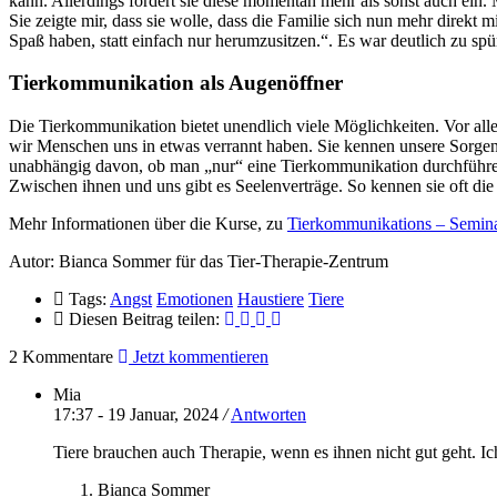
kann. Allerdings fordert sie diese momentan mehr als sonst auch ein
Sie zeigte mir, dass sie wolle, dass die Familie sich nun mehr direkt 
Spaß haben, statt einfach nur herumzusitzen.“. Es war deutlich zu sp
Tierkommunikation als Augenöffner
Die Tierkommunikation bietet unendlich viele Möglichkeiten. Vor all
wir Menschen uns in etwas verrannt haben. Sie kennen unsere Sorge
unabhängig davon, ob man „nur“ eine Tierkommunikation durchführen l
Zwischen ihnen und uns gibt es Seelenverträge. So kennen sie oft die
Mehr Informationen über die Kurse, zu
Tierkommunikations – Semin
Autor: Bianca Sommer für das Tier-Therapie-Zentrum
Tags:
Angst
Emotionen
Haustiere
Tiere
Diesen Beitrag teilen:
2 Kommentare
Jetzt kommentieren
Mia
17:37 - 19 Januar, 2024
/
Antworten
Tiere brauchen auch Therapie, wenn es ihnen nicht gut geht. I
Bianca Sommer