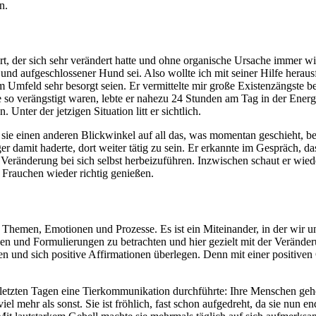
n.
, der sich sehr verändert hatte und ohne organische Ursache immer wied
her und aufgeschlossener Hund sei. Also wollte ich mit seiner Hilfe hera
m Umfeld sehr besorgt seien. Er vermittelte mir große Existenzängste 
verängstigt waren, lebte er nahezu 24 Stunden am Tag in der Energie 
Unter der jetzigen Situation litt er sichtlich.
s sie einen anderen Blickwinkel auf all das, was momentan geschieht, b
ger damit haderte, dort weiter tätig zu sein. Er erkannte im Gespräch, d
ne Veränderung bei sich selbst herbeizuführen. Inzwischen schaut er wie
 Frauchen wieder richtig genießen.
e Themen, Emotionen und Prozesse. Es ist ein Miteinander, in der wir un
ken und Formulierungen zu betrachten und hier gezielt mit der Veränder
n und sich positive Affirmationen überlegen. Denn mit einer positiven
den letzten Tagen eine Tierkommunikation durchführte: Ihre Menschen ge
 mehr als sonst. Sie ist fröhlich, fast schon aufgedreht, da sie nun e