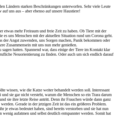
ielen Ländern starken Beschränkungen unterworfen. Sehr viele Leute
v auf uns aus – aber ebenso auf unsere Haustiere!
er etwas mehr Freiraum und freie Zeit zu haben. Ob Tiere mit der
 wie es uns Menschen mit der aktuellen Situation rund um Corona geht.
n uns der Angst zuwenden, uns Sorgen machen, Panik bekommen oder
längere Zusammensein mit uns nun mehr genießen.
u sagen hatten. Spannend war, dass einige der Tiere im Kontakt klar
rufliche Neuorientierung zu finden. Oder auch um sich endlich darauf
llte wissen, wie die Katze weiter behandelt werden soll. Interessant
ei und sie gar nicht versteht, warum die Menschen so ein Trara darum
nd sie ihre letzte Reise antritt. Denn ihr Frauchen würde dann ganz
n werden. Gerade in der jetzigen Zeit ist das ein größeres Problem.
ihr je etwas bedeutet haben, sind bereits verstorben und sie hat nun
in wenig aufatmen und selbst deutlich entspannter werden. Somit hat