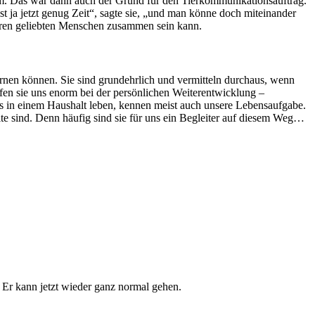
sam. Das war dann auch der Grund für den Tierkommunikationsauftrag.
ist ja jetzt genug Zeit“, sagte sie, „und man könne doch miteinander
 ihren geliebten Menschen zusammen sein kann.
ernen können. Sie sind grundehrlich und vermitteln durchaus, wenn
en sie uns enorm bei der persönlichen Weiterentwicklung –
uns in einem Haushalt leben, kennen meist auch unsere Lebensaufgabe.
ite sind. Denn häufig sind sie für uns ein Begleiter auf diesem Weg…
 Er kann jetzt wieder ganz normal gehen.